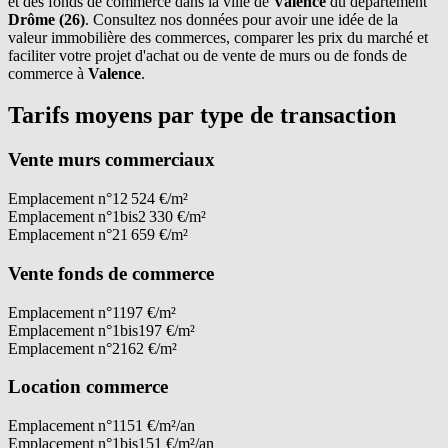
et des fonds de commerce dans la ville de
Valence
du département
Drôme (26)
. Consultez nos données pour avoir une idée de la
valeur immobilière des commerces, comparer les prix du marché et
faciliter votre projet d'achat ou de vente de murs ou de fonds de
commerce à
Valence
.
Tarifs moyens par type de transaction
Vente murs commerciaux
Emplacement n°1
2 524 €/m²
Emplacement n°1bis
2 330 €/m²
Emplacement n°2
1 659 €/m²
Vente fonds de commerce
Emplacement n°1
197 €/m²
Emplacement n°1bis
197 €/m²
Emplacement n°2
162 €/m²
Location commerce
Emplacement n°1
151 €/m²/an
Emplacement n°1bis
151 €/m²/an