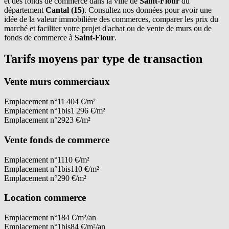
et des fonds de commerce dans la ville de
Saint-Flour
du
département
Cantal (15)
. Consultez nos données pour avoir une
idée de la valeur immobilière des commerces, comparer les prix du
marché et faciliter votre projet d'achat ou de vente de murs ou de
fonds de commerce à
Saint-Flour
.
Tarifs moyens par type de transaction
Vente murs commerciaux
Emplacement n°1
1 404 €/m²
Emplacement n°1bis
1 296 €/m²
Emplacement n°2
923 €/m²
Vente fonds de commerce
Emplacement n°1
110 €/m²
Emplacement n°1bis
110 €/m²
Emplacement n°2
90 €/m²
Location commerce
Emplacement n°1
84 €/m²/an
Emplacement n°1bis
84 €/m²/an