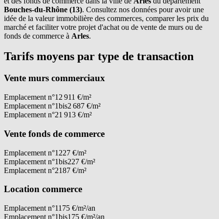
et des fonds de commerce dans la ville de
Arles
du département
Bouches-du-Rhône (13)
. Consultez nos données pour avoir une
idée de la valeur immobilière des commerces, comparer les prix du
marché et faciliter votre projet d'achat ou de vente de murs ou de
fonds de commerce à
Arles
.
Tarifs moyens par type de transaction
Vente murs commerciaux
Emplacement n°1
2 911 €/m²
Emplacement n°1bis
2 687 €/m²
Emplacement n°2
1 913 €/m²
Vente fonds de commerce
Emplacement n°1
227 €/m²
Emplacement n°1bis
227 €/m²
Emplacement n°2
187 €/m²
Location commerce
Emplacement n°1
175 €/m²/an
Emplacement n°1bis
175 €/m²/an